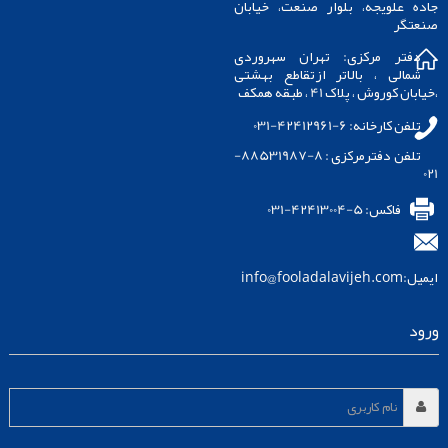
جاده علویجه، بلوار صنعت، خیابان
صنعتگر
دفتر مرکزی: تهران سهروردی
شمالی
،
بالاتر ازتقاطع بهشتی
،
خیابان کوروش
،
پلاک 41
،
طبقه همکف
تلفن کارخانه: 6-42412961-031
تلفن دفترمرکزی :
8-88531987-
021
فاکس: 5-42413004-031
ایمیل:
info@fooladalavijeh.com
ورود