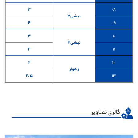
3
08
نبشی3
4
09
3
10
نبشی4
4
11
2
12
زهوار
2/5
13
گالری تصاویر