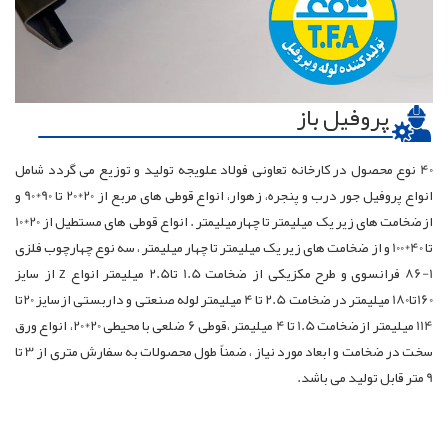
پروفیل باز
40 نوع محصول در کارخانه تعاونی فولاد علویجه تولید و توزیع می گردد شامل
انواع پروفیل جور درب و پنجره، زهوار، انواع قوطی های مربع از 20*20 تا 90*90 و
ازضخامت های زیر یک میلیمتر تا چهارمیلیمتر . انواع قوطی های مستطیل از 20*10
تا 40*100 و از ضخامت های زیر یک میلیمتر تا چهار میلیمتر ، سه نوع چهارچوب فلزی
1-86 فرانسوی و طرح مکزیکی از ضخامت 1.5 تا2.5 میلیمتر انواع z از سایز
160تا180 میلیمتر در ضخامت 2.5 تا 4 میلیمتر لوله صنعتی و داربستی ازسایز 20تا
114 میلیمتر ازضخامت 1.5 تا 4 میلیمتر ،قوطی 6 ضلعی با محیطی 20*20، انواع ورق
سخت در ضخامت و ابعاد مورد نیاز ، ضمناً طول محصولات به سفارش متری از 3 تا
9 متر قابل تولید می باشد.