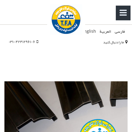
فارسی
العربية
English
031-42412961-6
ما را دنبال کنید